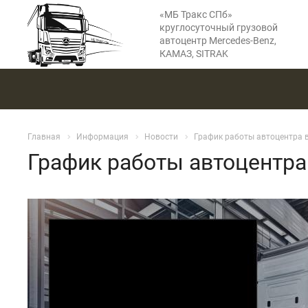
«МБ Тракс СПб»
круглосуточный грузовой
автоцентр Mercedes-Benz,
КАМАЗ, SITRAK
Главная
Информация
Новости
График работы автоцентра 
График работы автоцентра