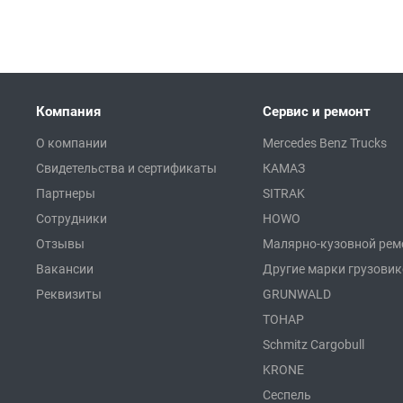
Компания
Сервис и ремонт
О компании
Mercedes Benz Trucks
Свидетельства и сертификаты
КАМАЗ
Партнеры
SITRAK
Сотрудники
HOWO
Отзывы
Малярно-кузовной рем
Вакансии
Другие марки грузови
Реквизиты
GRUNWALD
ТОНАР
Schmitz Cargobull
KRONE
Сеспель