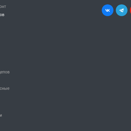
онт
ков
цепов
исные
и