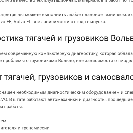
ости за качество эксплуатационных материалов и работ по ТО
оцентре вы можете выполнить любое плановое техническое об
lvo FE, Volvo FL вне зависимости от года выпуска.
стика тягачей и грузовиков Воль
ем современную компьютерную диагностику, которая облада
 проблемы c грузовиками Вольво, вне зависимости от модел
 тягачей, грузовиков и самосвал
снащен необходимым диагностическим оборудованием и спец
LVO. В штате работают автомеханики и диагносты, прошедшие
ыт работы.
яем
игателя и трансмиссии