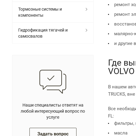
ремонт хо
Тормозные системы и
ремонт э
компоненты
восстано
Гидрофикация тягачей и
малярно-
самосвалов
и другие
Где вы
VOLVO 
В нашем авт
TRUCKS, вне
Наши специалисты ответят на
Все необходи
любой интересующий вопрос по
FL:
услуге
фильтры,
масла
Задать вопрос