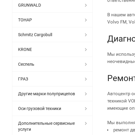
ответственн
GRUNWALD
В нашем авт
ТОНАР
Volvo FM, Vo
Schmitz Cargobull
Диагно
KRONE
Мы использу
неочевидные
Сеспель
Ремонт
ГРАЗ
Автоцентр о
Другие марки полуприцепов
техникой VO
имеющие оп
Оси грузовой техники
Мы выполн
Дополнительные сервисные
услуги
ремонт дв