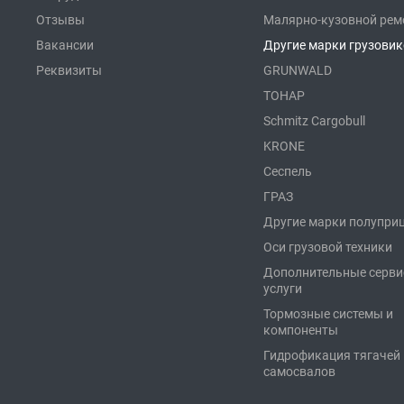
Отзывы
Малярно-кузовной рем
Вакансии
Другие марки грузови
Реквизиты
GRUNWALD
ТОНАР
Schmitz Cargobull
KRONE
Сеспель
ГРАЗ
Другие марки полупри
Оси грузовой техники
Дополнительные серв
услуги
Тормозные системы и
компоненты
Гидрофикация тягачей 
самосвалов