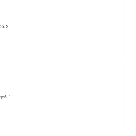
об. 2
доб. 1