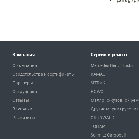
parts@spb
Компания
Сервис и ремонт
О компании
Mercedes Benz Trucks
Свидетельства и сертификаты
КАМАЗ
Партнеры
SITRAK
Сотрудники
HOWO
Отзывы
Малярно-кузовной рем
Вакансии
Другие марки грузови
Реквизиты
GRUNWALD
ТОНАР
Schmitz Cargobull