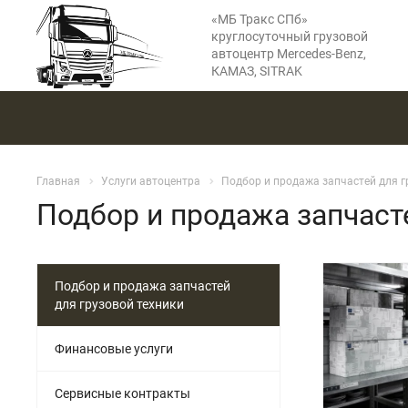
«МБ Тракс СПб»
круглосуточный грузовой
автоцентр Mercedes-Benz,
КАМАЗ, SITRAK
Главная
Услуги автоцентра
Подбор и продажа запчастей для г
Подбор и продажа запчаст
Подбор и продажа запчастей
для грузовой техники
Финансовые услуги
См
Сервисные контракты