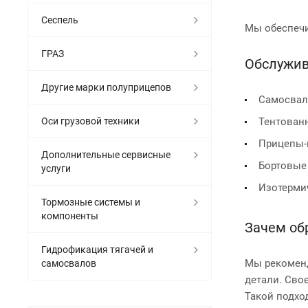
Сеспель
Мы обеспечи
ГРАЗ
Обслужив
Другие марки полуприцепов
Самосвал
Оси грузовой техники
Тентован
Прицепы-
Дополнительные сервисные
Бортовые
услуги
Изотерми
Тормозные системы и
компоненты
Зачем об
Гидрофикация тягачей и
Мы рекоменд
самосвалов
детали. Сво
Такой подход