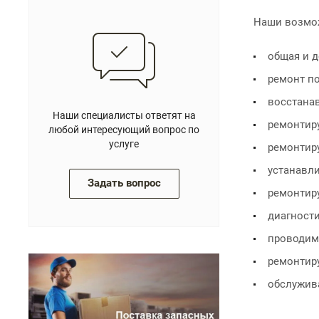
Наши возмож
общая и д
ремонт п
восстана
Наши специалисты ответят на
ремонтир
любой интересующий вопрос по
услуге
ремонтир
устанавл
Задать вопрос
ремонтир
диагности
проводим
ремонтир
обслужив