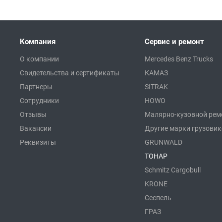
Компания
Сервис и ремонт
О компании
Mercedes Benz Trucks
Свидетельства и сертификаты
КАМАЗ
Партнеры
SITRAK
Сотрудники
HOWO
Отзывы
Малярно-кузовной рем
Вакансии
Другие марки грузови
Реквизиты
GRUNWALD
ТОНАР
Schmitz Cargobull
KRONE
Сеспель
ГРАЗ