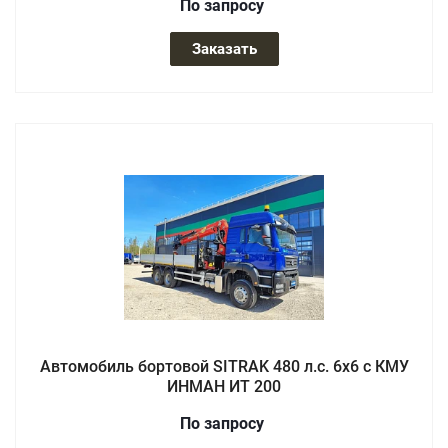
По зап
р
осу
Заказать
Автомобиль бортовой SITRAK 480 л.с. 6x6 с КМУ
ИНМАН ИТ 200
По зап
р
осу