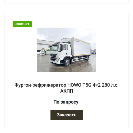
НОВИНКА
Фургон-рефрижератор HOWO T5G 4×2 280 л.с.
АКПП
По зап
р
осу
Заказать