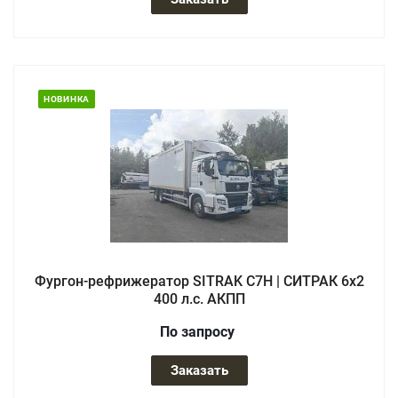
НОВИНКА
Фургон-рефрижератор SITRAK C7H | СИТРАК 6х2
400 л.с. АКПП
По зап
р
осу
Заказать