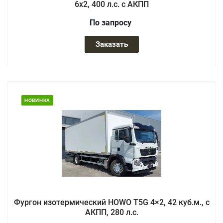
6x2, 400 л.с. с АКПП
По зап
р
осу
Заказать
НОВИНКА
Фургон изотермический HOWO T5G 4×2, 42 куб.м., с
АКПП, 280 л.с.