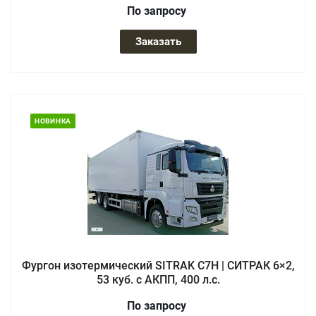
По зап
р
осу
Заказать
НОВИНКА
Фургон изотермический SITRAK C7H | СИТРАК 6×2,
53 куб. с АКПП, 400 л.с.
По зап
р
осу